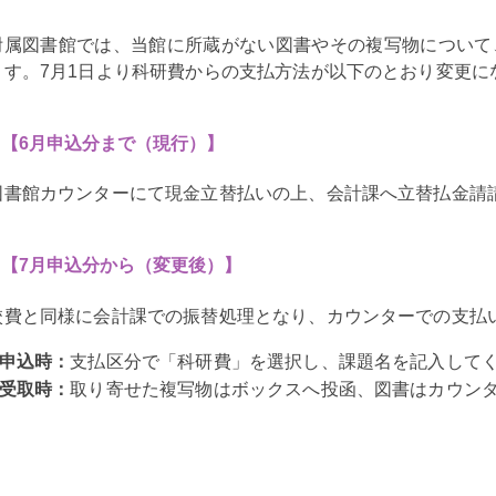
附属図書館では、当館に所蔵がない図書やその複写物について
ます。7月1日より科研費からの支払方法が以下のとおり変更に
【6月申込分まで（現行）】
図書館カウンターにて現金立替払いの上、会計課へ立替払金請
【7月申込分から（変更後）】
校費と同様に会計課での振替処理となり、カウンターでの支払
申込時：
支払区分で「科研費」を選択し、課題名を記入し
受取時：
取り寄せた複写物はボックスへ投函、図書はカウン