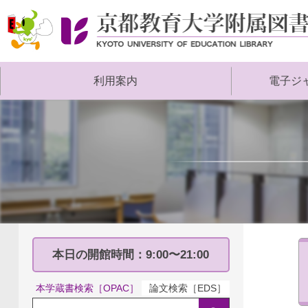
京
都
教
利用案内
電子ジ
育
大
学
附
属
図
書
館
本日の開館時間：9:00〜21:00
本学蔵書検索［OPAC］
論文検索［EDS］