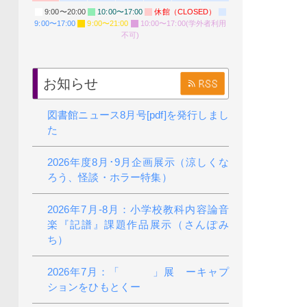
9:00〜20:00
10:00〜17:00
休館（CLOSED）
9:00〜17:00
9:00〜21:00
10:00〜17:00(学外者利用
不可)
お知らせ
図書館ニュース8月号[pdf]を発行しまし
た
2026年度8月･9月企画展示（涼しくな
ろう、怪談・ホラー特集）
2026年7月-8月：小学校教科内容論音
楽『記譜』課題作品展示（さんぽみ
ち）
2026年7月：「 」展 ーキャプ
ションをひもとくー