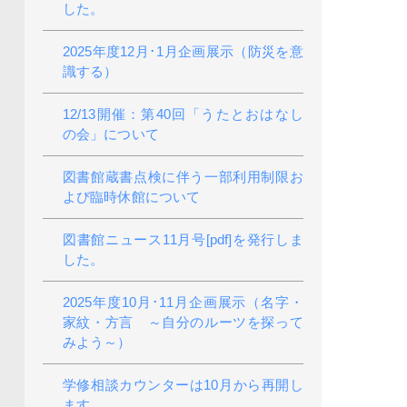
した。
2025年度12月･1月企画展示（防災を意
識する）
12/13開催：第40回「うたとおはなし
の会」について
図書館蔵書点検に伴う一部利用制限お
よび臨時休館について
図書館ニュース11月号[pdf]を発行しま
した。
2025年度10月･11月企画展示（名字・
家紋・方言 ～自分のルーツを探って
みよう～）
学修相談カウンターは10月から再開し
ます