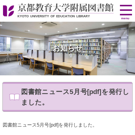
京
menu
都
教
育
大
お知らせ
学
附
属
図
書
館
図書館ニュース5月号[pdf]を発行し
ました。
図書館ニュース5月号[pdf]を発行しました。