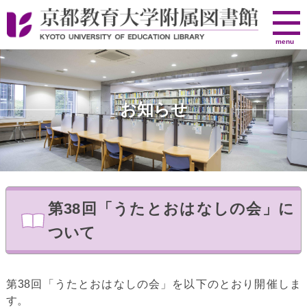
京
menu
都
教
育
大
お知らせ
学
附
属
図
書
館
第38回「うたとおはなしの会」に
ついて
第38回「うたとおはなしの会」を以下のとおり開催しま
す。