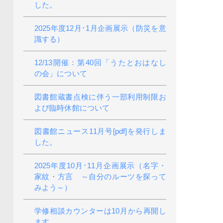
した。
2025年度12月･1月企画展示（防災を意
識する）
12/13開催：第40回「うたとおはなし
の会」について
図書館蔵書点検に伴う一部利用制限お
よび臨時休館について
図書館ニュース11月号[pdf]を発行しま
した。
2025年度10月･11月企画展示（名字・
家紋・方言 ～自分のルーツを探って
みよう～）
学修相談カウンターは10月から再開し
ます