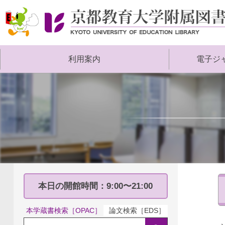
京
都
教
利用案内
電子ジ
育
大
学
附
属
図
書
館
本日の開館時間：9:00〜21:00
本学蔵書検索［OPAC］
論文検索［EDS］