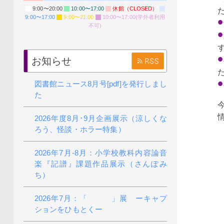
9:00〜20:00
10:00〜17:00
休館（CLOSED）
9:00〜17:00
9:00〜21:00
10:00〜17:00(学外者利用
不可)
お知らせ
図書館ニュース8月号[pdf]を発行しまし
た
2026年度8月･9月企画展示（涼しくな
ろう、怪談・ホラー特集）
2026年7月-8月：小学校教科内容論音
楽『記譜』課題作品展示（さんぽみ
ち）
2026年7月：「 」展 ーキャプ
ションをひもとくー