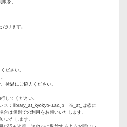
制限を、
、
ただけます。
。
てください。
す。
で、検温にご協力ください。
励行してください。
y_at_kyokyo-u.ac.jp ※_at_は@に
の場合は個別での利用をお願いいたします。
願いいたします。
用が済み次第、速やかに退館するようお願いい