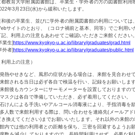
京都教育大学附属図書館は、卒業生・学外者の方の図書館利用
2022年3月23日(水)から緩和いたします。
緩和後の卒業生、並びに学外者の附属図書館の利用については
Webサイトのとおり、（コロナ禍前と基本、同等）でご利用い
下記、利用上の注意もあわせてご確認いただきご来館ください
卒業生]
https://www.kyokyo-u.ac.jp/library/graduates/grad.html
学外者]
https://www.kyokyo-u.ac.jp/library/graduates/public.html
（利用上の注意）
発熱やせきなど、風邪の症状がある場合は、来館を見合わせ
来館される当日は必ず各自で検温を行い、記録をお願いしま
来館後もカウンターにサーモメーターを設置しておりますの
マスクは各自で準備していただき、必ず着用してください。
石けんによる手洗いやアルコール消毒液により、手指消毒を
多人数で来館利用する際は、問い合わせを連絡先(メールアドレス：librar
置き換えてください)までお願いいたします。それ以外の来館
館内では他の利用者との距離を保ち、三密を回避するようお
席数を減少しておりますので、長時間利用はせず、必要な利