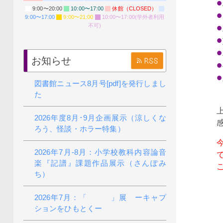
9:00〜20:00
10:00〜17:00
休館（CLOSED）
9:00〜17:00
9:00〜21:00
10:00〜17:00(学外者利用
不可)
お知らせ
図書館ニュース8月号[pdf]を発行しまし
た
2026年度8月･9月企画展示（涼しくな
ろう、怪談・ホラー特集）
2026年7月-8月：小学校教科内容論音
楽『記譜』課題作品展示（さんぽみ
ち）
2026年7月：「 」展 ーキャプ
ションをひもとくー