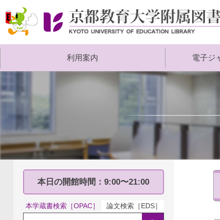
京
都
教
利用案内
電子ジ
育
大
学
附
属
図
書
館
本日の開館時間：9:00〜21:00
本学蔵書検索［OPAC］
論文検索［EDS］