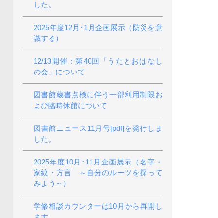
した。
2025年度12月･1月企画展示（防災を意
識する）
12/13開催：第40回「うたとおはなし
の会」について
図書館蔵書点検に伴う一部利用制限お
よび臨時休館について
図書館ニュース11月号[pdf]を発行しま
した。
2025年度10月･11月企画展示（名字・
家紋・方言 ～自分のルーツを探って
みよう～）
学修相談カウンターは10月から再開し
ます