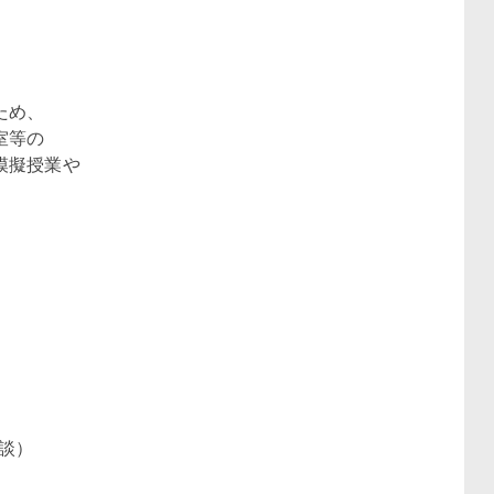
ため、
室等の
模擬授業や
談）