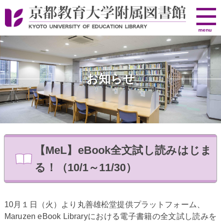
京
menu
都
教
育
大
お知らせ
学
附
属
図
書
館
【MeL】eBook全文試し読みはじま
る！（10/1～11/30）
10月１日（火）より丸善雄松堂提供プラットフォーム、
Maruzen eBook Libraryにおける電子書籍の全文試し読みを