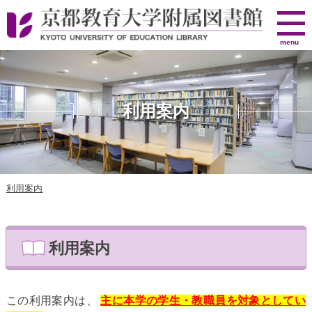
京
menu
都
教
育
大
利用案内
学
附
属
図
利用案内
書
館
利用案内
この利用案内は、
主に本学の学生・教職員を対象としてい