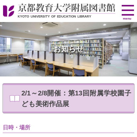
京
menu
都
教
育
大
お知らせ
学
附
属
図
書
館
2/1～2/8開催：第13回附属学校園子
ども美術作品展
日時・場所