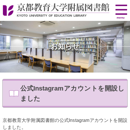
京
menu
都
教
育
大
お知らせ
学
附
属
図
書
館
公式Instagramアカウントを開設し
ました
京都教育大学附属図書館の公式Instagramアカウントを開設
しました。