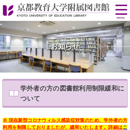
京
menu
都
教
育
大
お知らせ
学
附
属
図
書
館
学外者の方の図書館利用制限緩和に
ついて
※ 現在新型コロナウィルス感染症対策のため、学外者の方
利用を制限しておりましたが、緩和いたします。詳細は
こ