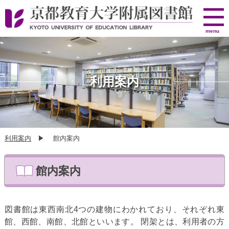
京
menu
都
教
育
大
利用案内
学
附
属
図
利用案内
▶ 館内案内
書
館
館内案内
図書館は東西南北4つの建物にわかれており、それぞれ東
館、西館、南館、北館といいます。 閉架とは、利用者の方