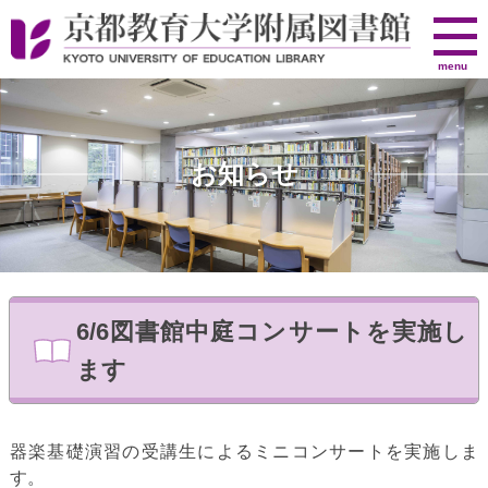
京
menu
都
教
育
大
お知らせ
学
附
属
図
書
館
6/6図書館中庭コンサートを実施し
ます
器楽基礎演習の受講生によるミニコンサートを実施しま
す。