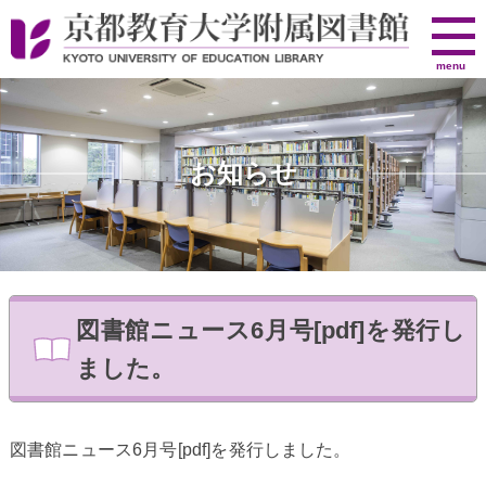
京
menu
都
教
育
大
お知らせ
学
附
属
図
書
館
図書館ニュース6月号[pdf]を発行し
ました。
図書館ニュース6月号[pdf]を発行しました。