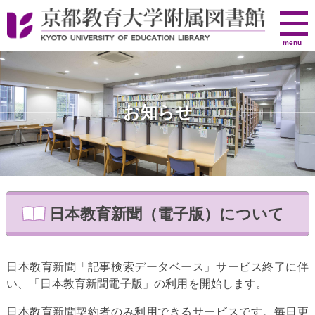
京
menu
都
教
育
大
お知らせ
学
附
属
図
書
館
日本教育新聞（電子版）について
日本教育新聞「記事検索データベース」サービス終了に伴
い、「日本教育新聞電子版」の利用を開始します。
日本教育新聞契約者のみ利用できるサービスです。毎日更