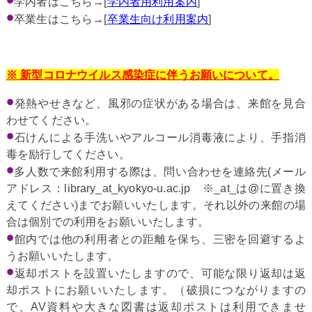
学内者はこちら→[
学内者用利用案内
]
卒業生はこちら→[
卒業生向け利用案内
]
※ 新型コロナウイルス感染症に伴うお願いについて。
発熱やせきなど、風邪の症状がある場合は、来館を見合
わせてください。
石けんによる手洗いやアルコール消毒液により、手指消
毒を励行してください。
多人数で来館利用する際は、問い合わせを連絡先(メール
アドレス：library_at_kyokyo-u.ac.jp ※_at_は@に置き換
えてください)までお願いいたします。それ以外の来館の場
合は個別での利用をお願いいたします。
館内では他の利用者との距離を保ち、三密を回避するよ
うお願いいたします。
返却ポストを設置いたしますので、可能な限り返却は返
却ポストにお願いいたします。（破損につながりますの
で、AV資料や大きな図書は返却ポストは利用できませ