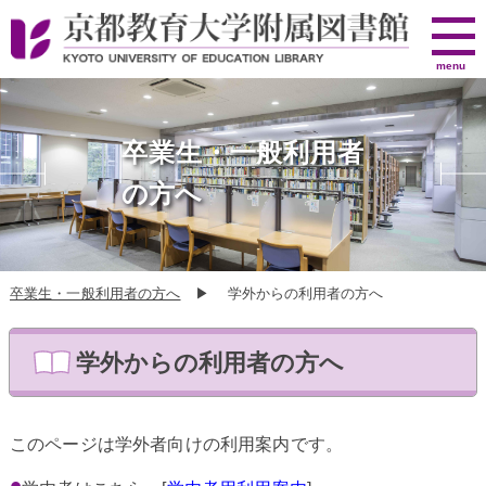
京
menu
都
教
育
卒業生・一般利用者
大
学
の方へ
附
属
図
卒業生・一般利用者の方へ
▶ 学外からの利用者の方へ
書
館
学外からの利用者の方へ
このページは学外者向けの利用案内です。