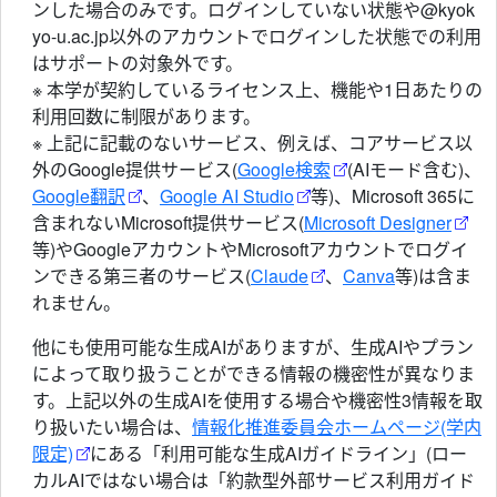
ンした場合のみです。ログインしていない状態や@kyok
yo-u.ac.jp以外のアカウントでログインした状態での利用
はサポートの対象外です。
※ 本学が契約しているライセンス上、機能や1日あたりの
利用回数に制限があります。
※ 上記に記載のないサービス、例えば、コアサービス以
外のGoogle提供サービス(
Google検索
(AIモード含む)、
Google翻訳
、
Google AI Studio
等)、Microsoft 365に
含まれないMicrosoft提供サービス(
Microsoft Designer
等)やGoogleアカウントやMicrosoftアカウントでログイ
ンできる第三者のサービス(
Claude
、
Canva
等)は含ま
れません。
他にも使用可能な生成AIがありますが、生成AIやプラン
によって取り扱うことができる情報の機密性が異なりま
す。上記以外の生成AIを使用する場合や機密性3情報を取
り扱いたい場合は、
情報化推進委員会ホームページ(学内
限定)
にある「利用可能な生成AIガイドライン」(ロー
カルAIではない場合は「約款型外部サービス利用ガイド