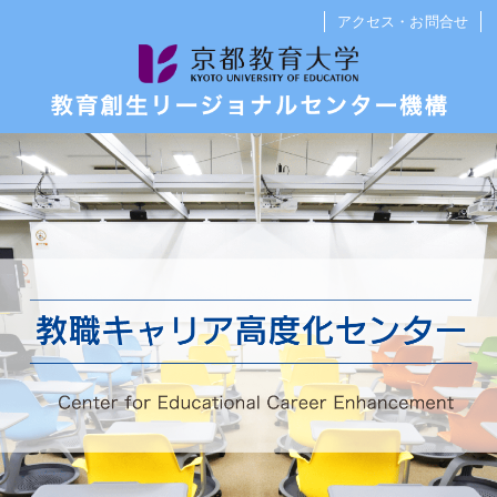
教
京
アクセス・お問合せ
職
都
教職キャリア高度化センター
キ
教
ャ
育
イベント
リ
大
ア
学
先生を究めるWeb講義
高
教
学校ボランティア
度
育
化
創
スポーツ指導者養成事業
セ
生
ン
リ
学び続ける教員へのメッセージ
（講演会等）
タ
ー
ー
ジ
京都府・京都市との連携講座
ョ
ナ
これまでの取組
ル
セ
ン