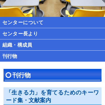
タ
ー
機
構
センターについて
教
職
センター長より
キ
ャ
組織・構成員
リ
刊行物
ア
高
度
化
刊行物
セ
ン
タ
「生きる力」を育てるためのキーワ
ー
ード集・文献案内
の