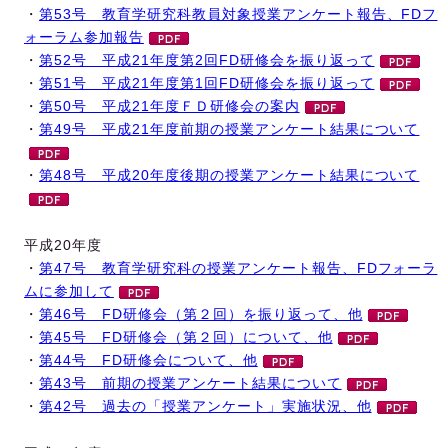
・
第53号 教育学研究科教員対象授業アンケート報告、FDフ
ォーラム参加報告
・
第52号 平成21年度第2回FD研修会を振り返って
・
第51号 平成21年度第1回FD研修会を振り返って
・
第50号 平成21年度ＦＤ研修会の案内
・
第49号 平成21年度前期の授業アンケート結果について
・
第48号 平成20年度後期の授業アンケート結果について
平成20年度
・
第47号 教育学研究科の授業アンケート報告、FDフォーラ
ムに参加して
・
第46号 FD研修会（第２回）を振り返って、他
・
第45号 FD研修会（第２回）について、他
・
第44号 FD研修会について、他
・
第43号 前期の授業アンケート結果について
・
第42号 過去の「授業アンケート」実施状況、他