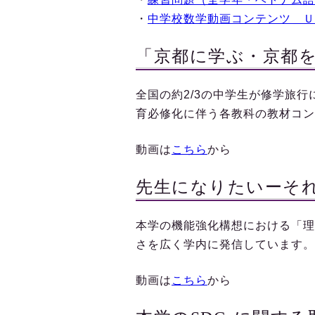
・
中学校数学動画コンテンツ＿Ｕ
「京都に学ぶ・京都
全国の約2/3の中学生が修学旅
育必修化に伴う各教科の教材コン
動画は
こちら
から
先生になりたいーそ
本学の機能強化構想における「理
さを広く学内に発信しています。
動画は
こちら
から