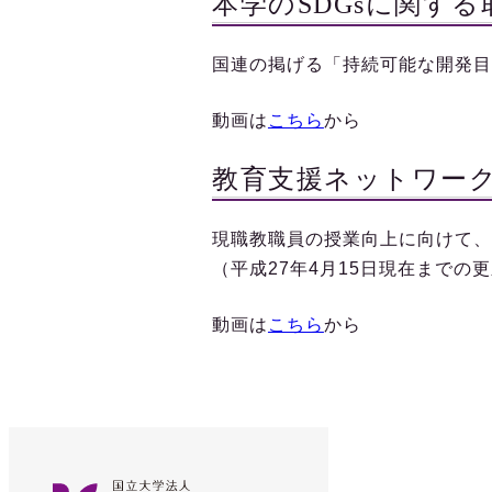
本学のSDGsに関す
国連の掲げる「持続可能な開発目
動画は
こちら
から
教育支援ネットワー
現職教職員の授業向上に向けて、
（平成27年4月15日現在までの
動画は
こちら
から