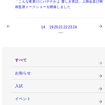
「こんな夜更けにバナナかよ 愛しき実話」上映会及び映
画監督トークショーを開催しました
14
19
20
21
22
23
24
…
すべて
お知らせ
入試
イベント