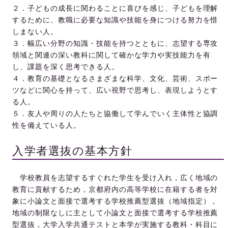
２．子どもの成長に関わることに喜びを感じ、子どもを理解
するために、教職に必要な知識や技能を身につける努力を惜
しまない人。
３．幅広い分野の知識・技能を持つとともに、志望する専攻
領域と関連の深い教科に関して確かな学力や実技能力を有
し、課題を深く思考できる人。
４．教育の基礎となるさまざまな科学、文化、芸術、スポー
ツなどに関心を持って、広い視野で思考し、表現しようとす
る人。
５．友人や周りの人たちと協働して学んでいく主体性と協調
性を備えている人。
入学者選抜の基本方針
学校教員を志望するすぐれた学生を受け入れ，広く地域の
教育に貢献するため，京都府内の高等学校に在籍する者を対
象に小論文と面接で選考する学校推薦型選抜（地域指定），
地域の制限なしに主として小論文と面接で選考する学校推薦
型選抜，大学入学共通テストと本学が実施する教科・科目に