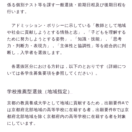
係る個別テスト等を課す一般選抜・前期日程及び後期日程を
行います。
アドミッション・ポリシーに示している「教師として地域
や社会に貢献しようとする情熱と志」，「子どもを理解する
ために努力しようとする姿勢」，「知識・技能」，「思考
力・判断力・表現力」，「主体性と協調性」等を総合的に判
断し，入学者を選抜します。
各選抜区分における方針は，以下のとおりです（詳細につ
いては各学生募集要項を参照してください）。
学校推薦型選抜（地域指定）
京都の教員養成大学として地域に貢献するため，出願要件
A
で
は京都府北部地域の高等学校に在籍する者，出願要件
B
では京
都府北部地域を除く京都府内の高等学校に在籍する者を対象
にしています。