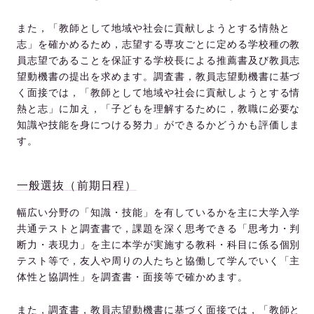
また，「教師として地域や社会に貢献しようとする情熱と
志」を確かめるため，志望する専攻ごとに定める学校種の教
員志望であることを保証する学校長による推薦書及び教員志
望動機書の提出を求めます。調査書，教員志望動機書に基づ
く面接では，「教師として地域や社会に貢献しようとする情
熱と志」に加え，「子どもを理解するために，教職に必要な
知識や技能を身につける努力」ができるかどうかも評価しま
す。
一般選抜（前期日程）
幅広い分野の「知識・技能」を有しているかを主に大学入学
共通テストと調査書で，課題を深く思考できる「思考力・判
断力・表現力」を主に本学が実施する教科・科目に係る個別
テスト等で，友人や周りの人たちと協働して学んでいく「主
体性と協調性」を調査書・面接等で確かめます。
また，調査書，教員志望動機書に基づく面接では，「教師と