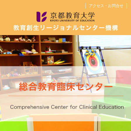
総
アクセス・お問合せ
合
総合教育臨床センター
教
育
京都教育大学多様な学びサポートデータベー
臨
ス
床
セ
学びサポート室
ン
学びサポート室の主な活動実績
タ
ー
発達相談と心理教育相談
学校支援活動