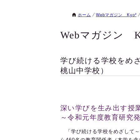
ホーム
Webマガジン Kyo²
Webマガジン K
学び続ける学校をめ
桃山中学校）
深い学びを生み出す授
～令和元年度教育研究発表
「学び続ける学校をめざして～
ら460名の教育関係者（本学を