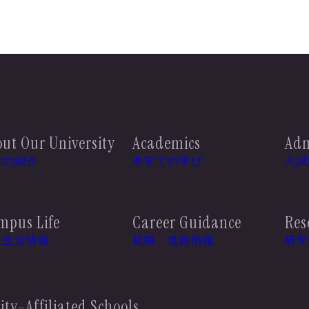
ut Our University
Academics
Adm
学の紹介
本学での学び
入試
mpus Life
Career Guidance
Res
生生活情報
就職・進路情報
研究
ity-Affiliated Schools