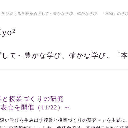
学び続ける学校をめざして～豊かな学び、確かな学び、「本物」の学
yo²
ざして～豊かな学び、確かな学び、「本
業と授業づくりの研究
会を開催（11/22）～
深い学びを生み出す授業と授業づくりの研究～」を主題に
含む）の参加がありました。全体会では、本校がこれからの