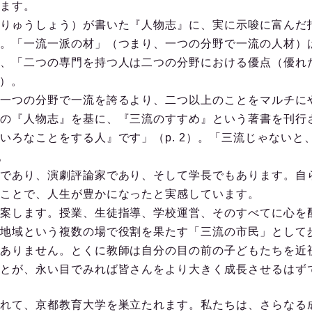
ます。
りゅうしょう）が書いた『人物志』に、実に示唆に富んだ
。「一流一派の材」（つまり、一つの分野で一流の人材）
、「二つの専門を持つ人は二つの分野における優点（優れ
8）。
一つの分野で一流を誇るより、二つ以上のことをマルチに
の『人物志』を基に、『三流のすすめ』という著書を刊行
いろなことをする人』です」（p. 2）。「三流じゃないと
。
であり、演劇評論家であり、そして学長でもあります。自
ことで、人生が豊かになったと実感しています。
案します。授業、生徒指導、学校運営、そのすべてに心を
地域という複数の場で役割を果たす「三流の市民」として
ありません。とくに教師は自分の目の前の子どもたちを近
とが、永い目でみれば皆さんをより大きく成長させるはず
れて、京都教育大学を巣立たれます。私たちは、さらなる