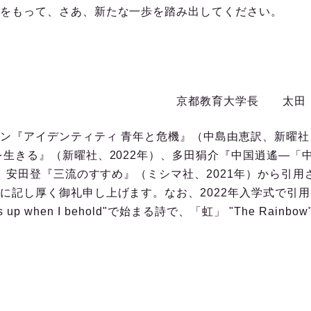
をもって、さあ、新たな一歩を踏み出してください。
大学長 太田 耕
『アイデンティティ 青年と危機』（中島由恵訳、新曜社、
を生きる』（新曜社、2022年）、多田狷介『中国逍遙―「
）、安田登『三流のすすめ』（ミシマ社、2021年）から引
厚く御礼申し上げます。なお、2022年入学式で引用したWillia
eaps up when I behold"で始まる詩で、「虹」 "The R