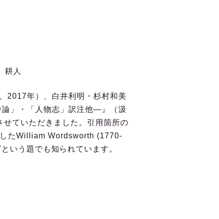
人
2017年）、白井利明・杉村和美
中論」・「人物志」訳注他―』（汲
用させていただきました。引用箇所の
m Wordsworth (1770-
ainbow"という題でも知られています。