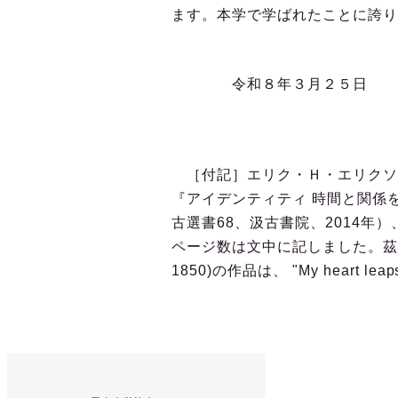
ます。本学で学ばれたことに誇り
令和８年３月２５日
京都教育
［付記］エリク・Ｈ・エリクソン
『アイデンティティ 時間と関係
古選書68、汲古書院、2014年
ページ数は文中に記しました。茲に記し
1850)の作品は、 "My heart l