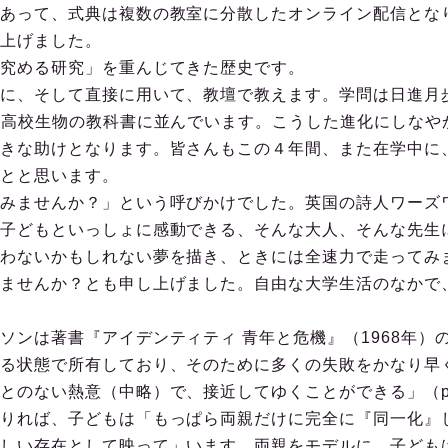
あって、式典は複数の教室に分散したオンライン配信とな
上げました。
究める研究」を重んじてきた歴史です。
に、そして直接に用いて、教壇で教えます。学問は日進月
や高校生物の教科書に並んでいます。こうした進化にしなや
きな助けとなります。皆さんもこの４年間、また在学中に
とと思います。
みませんか？」という呼びかけでした。英国の詩人ワーズ
子どもといっしょに感動できる、そんな大人、そんな先生
わないかもしれない夢を描き、ときには全速力で走ってみ
ませんか？とも申し上げました。自由な大学生活のなかで
ンは著書『アイデンティティ 青年と危機』（1968年）
る状態で所有しており、そのために多くの失敗をかなり早
のない熱意（中略）で、接近してゆくことができる」（p. 
りれば、子どもは「もっぱら両親だけに完全に『同一化』
しい存在として映って」います。両親をモデルに、子ども