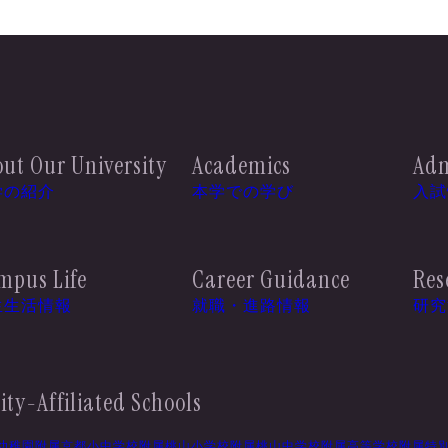
ut Our University
Academics
Adm
学の紹介
本学での学び
入試
mpus Life
Career Guidance
Res
生生活情報
就職・進路情報
研究
ity-Affiliated Schools
幼稚園
附属京都小中学校
附属桃山小学校
附属桃山中学校
附属高等学校
附属特