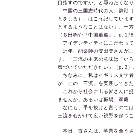
目指すのですか、と尋ねたくなり
中国の三国志時代の人、劉劭（
とをしる）」はこう記しています
とするようなことはない」。一方
（多田狷介『中国逍遙』、p. 17
アイデンティティにこだわって
近年、能楽師の安田登さんがこ
す。「三流の本来の意味は『いろ
気づいていただきたい」（p. 3）
ちなみに、私はイギリス文学者
が、この「三流」を実践してきた
これから社会に出る皆さんに提
ませんか。あるいは職場、家庭、
なにも、手を抜けと言うのでは
三流を心がけて広い視野を保つこ
本日、皆さんは、学業を全うさ