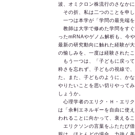
波、オミクロン株流行のさなかに
その折、私は二つのことを申し
一つは本学が「学問の最先端を
教師は大学で修めた学問をすぐ
ったmRNAやゲノム解析も、今
最新の研究動向に触れた経験が大
の愉しみを、一度は経験されたこ
もう一つは、「子どもに戻って
粋さを忘れず、子どもの視線で、
た。また、子どものように、かな
やりたいことを思い切りやってみ
しょうか。
心理学者のエリク・Ｈ・エリクソ
は「余剰エネルギーを自由に使え
われることに向かって、衰えること
エリクソンの言葉をふたたび借
親は、ほとんどの場合、力強く美