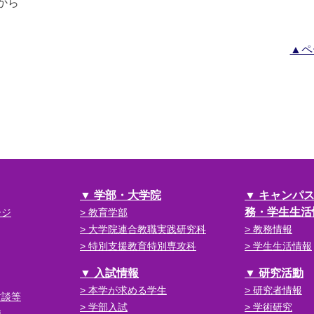
から
▲ペ
学部・大学院
キャンパ
務・学生生活
ージ
教育学部
大学院連合教職実践研究科
教務情報
特別支援教育特別専攻科
学生生活情報
入試情報
研究活動
本学が求める学生
研究者情報
対談等
学部入試
学術研究
織