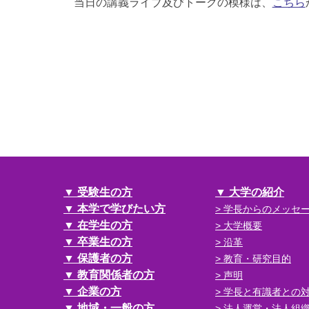
当日の講義ライブ及びトークの模様は、
こちら
受験生の方
大学の紹介
本学で学びたい方
学長からのメッセ
在学生の方
大学概要
卒業生の方
沿革
保護者の方
教育・研究目的
教育関係者の方
声明
企業の方
学長と有識者との
地域・一般の方
法人運営・法人組