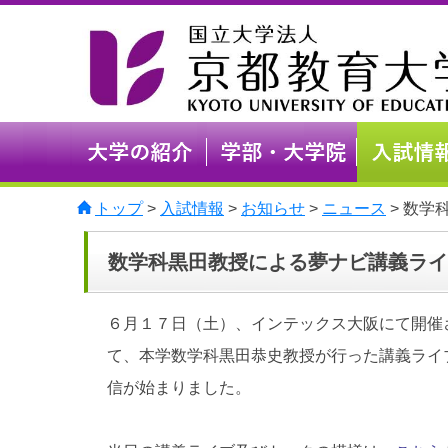
トップ
>
入試情報
>
お知らせ
>
ニュース
> 数
数学科黒田教授による夢ナビ講義ライ
６月１７日（土）、インテックス大阪にて開催さ
て、本学数学科黒田恭史教授が行った講義ライ
信が始まりました。