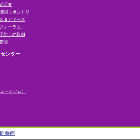
託研究
機関リポジトリ
スタディーズ
フォーラム
正防止の取組
管理
・センター
ュージアム）
同参画