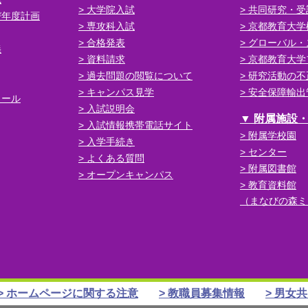
大学院入試
共同研究・受
び年度計画
専攻科入試
京都教育大学
合格発表
グローバル・
義
資料請求
京都教育大学
過去問題の閲覧について
研究活動の不
キャンパス見学
安全保障輸出
ュール
入試説明会
附属施設
入試情報携帯電話サイト
附属学校園
入学手続き
センター
よくある質問
附属図書館
オープンキャンパス
教育資料館
（まなびの森ミ
ホームページに関する注意
教職員募集情報
男女共