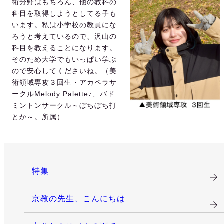
術分野はもちろん、他の教科の
科目を取得しようとしてる子も
います。私は小学校の教員にな
ろうと考えているので、沢山の
科目を教えることになります。
そのため大学でもいっぱい学ぶ
ので安心してくださいね。（美
術領域専攻３回生・
アカペラサ
ークルMelody Palette♪、バド
ミントンサークル～ぼちぼち打
とか～。所属
）
特集
京教の先生、こんにちは