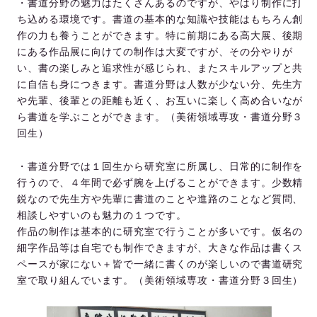
・書道分野の魅力はたくさんあるのですが、やはり制作に打
ち込める環境です。書道の基本的な知識や技能はもちろん創
作の力も養うことができます。特に前期にある高大展、後期
にある作品展に向けての制作は大変ですが、その分やりが
い、書の楽しみと追求性が感じられ、またスキルアップと共
に自信も身につきます。書道分野は人数が少ない分、先生方
や先輩、後輩との距離も近く、お互いに楽しく高め合いなが
ら書道を学ぶことができます。（美術領域専攻・書道分野３
回生）
・書道分野では１回生から研究室に所属し、日常的に制作を
行うので、４年間で必ず腕を上げることができます。少数精
鋭なので先生方や先輩に書道のことや進路のことなど質問、
相談しやすいのも魅力の１つです。
作品の制作は基本的に研究室で行うことが多いです。仮名の
細字作品等は自宅でも制作できますが、大きな作品は書くス
ペースが家にない＋皆で一緒に書くのが楽しいので書道研究
室で取り組んでいます。（美術領域専攻・書道分野３回生）