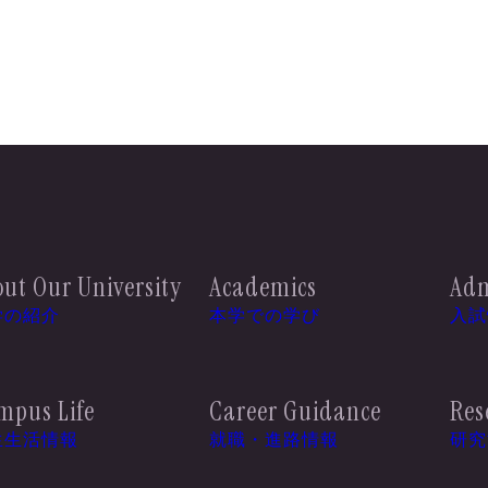
ut Our University
Academics
Adm
学の紹介
本学での学び
入試
mpus Life
Career Guidance
Res
生生活情報
就職・進路情報
研究