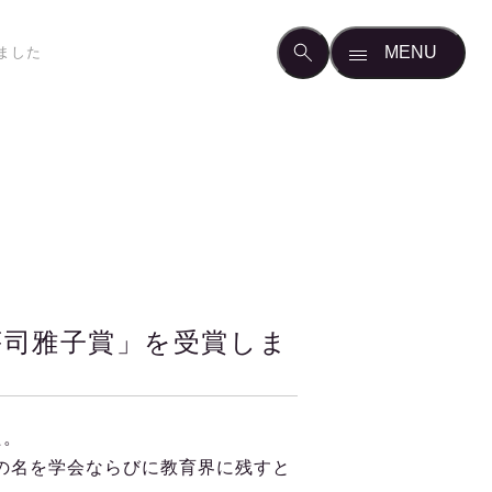
ました
荘司雅子賞」を受賞しま
た。
の名を学会ならびに教育界に残すと