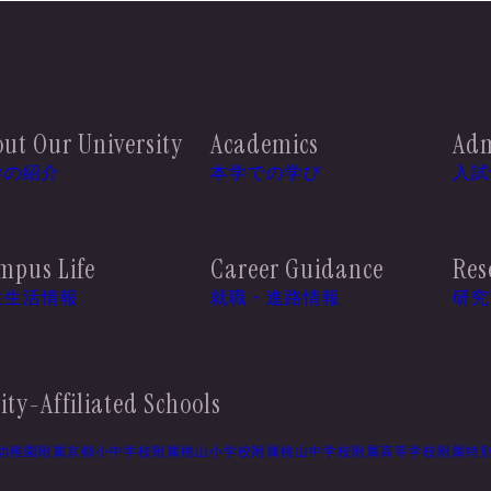
ut Our University
Academics
Adm
学の紹介
本学での学び
入試
mpus Life
Career Guidance
Res
生生活情報
就職・進路情報
研究
ity-Affiliated Schools
幼稚園
附属京都小中学校
附属桃山小学校
附属桃山中学校
附属高等学校
附属特