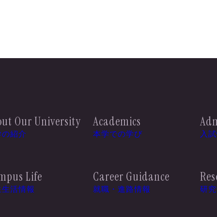
ut Our University
Academics
Adm
学の紹介
本学での学び
入試
mpus Life
Career Guidance
Res
生生活情報
就職・進路情報
研究