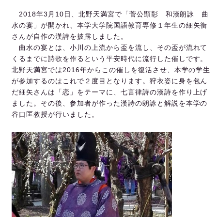
2018年3月10日、北野天満宮で「菅公顕彰 和漢朗詠 曲
水の宴」が開かれ、本学大学院国語教育専修１年生の細矢衡
さんが自作の漢詩を披露しました。
曲水の宴とは、小川の上流から盃を流し、その盃が流れて
くるまでに詩歌を作るという平安時代に流行した催しです。
北野天満宮では2016年からこの催しを復活させ、本学の学生
が参加するのはこれで２度目となります。狩衣姿に身を包ん
だ細矢さんは「恋」をテーマに、七言律詩の漢詩を作り上げ
ました。その後、参加者が作った漢詩の朗詠と解説を本学の
谷口匡教授が行いました。