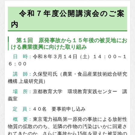
ー
Publication
ム
令和７
年度公開講演会のご案
ペ
内
ー
ジ
第１回 原発事故から１５年後の被災地にお
ける農業復興に向けた取り組み
日 時：
令和８年３月１４日（土）１４：００～１
６：００
講 師：
久保堅司氏（農業・食品産業技術総合研究
機構 上級研究員）
場 所：
京都教育大学 環境教育実践センター 講
義室
定 員：
４０名 要事前申し込み
概 要：
東京電力福島第一原発の事故による放射性
物質の拡散ののち、近隣の作物の汚染はいかに回避さ
れてきたのか、さらに事故から15年を迎えた被災地の