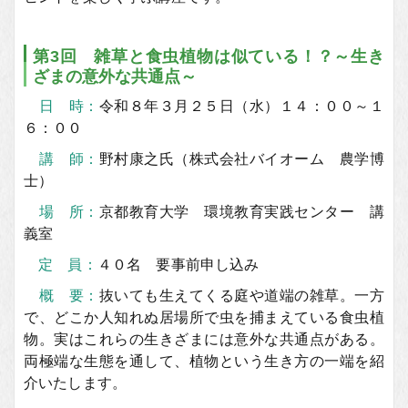
第3回 雑草と食虫植物は似ている！？～生き
ざまの意外な共通点～
日 時：
令和８年３月２５日（水）１４：００～１
６：００
講 師：
野村康之氏（株式会社バイオーム 農学博
士）
場 所：
京都教育大学 環境教育実践センター 講
義室
定 員：
４０名 要事前申し込み
概 要：
抜いても生えてくる庭や道端の雑草。一方
で、どこか人知れぬ居場所で虫を捕まえている食虫植
物。実はこれらの生きざまには意外な共通点がある。
両極端な生態を通して、植物という生き方の一端を紹
介いたします。