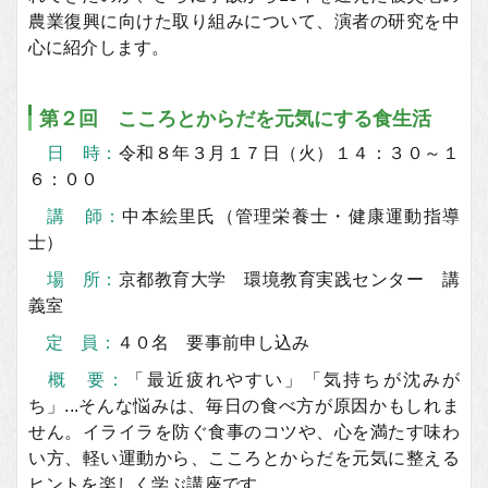
農業復興に向けた取り組みについて、演者の研究を中
心に紹介します。
第２回 こころとからだを元気にする食生活
日 時：
令和８年３月１７日（火）１４：３０～１
６：００
講 師：
中本絵里氏（管理栄養士・健康運動指導
士）
場 所：
京都教育大学 環境教育実践センター 講
義室
定 員：
４０名 要事前申し込み
概 要：
「最近疲れやすい」「気持ちが沈みが
ち」...そんな悩みは、毎日の食べ方が原因かもしれま
せん。イライラを防ぐ食事のコツや、心を満たす味わ
い方、軽い運動から、こころとからだを元気に整える
ヒントを楽しく学ぶ講座です。