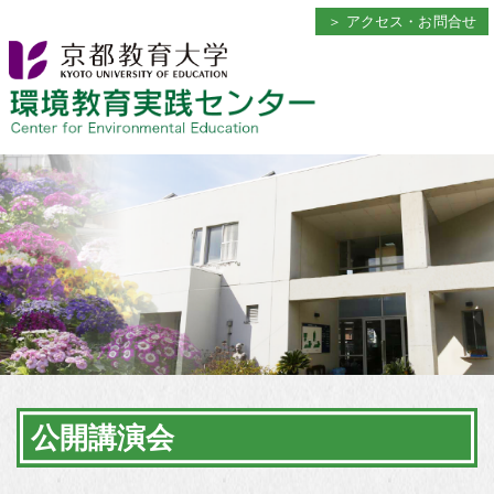
環
京
アクセス・お問合せ
境
都
環境教育実践センター
教
教
育
育
センターについて
実
大
About Center
践
学
セ
環
センター長より
Message from Director
ン
境
タ
教
施設紹介
ー
育
Facilities
実
践
公開講座
セ
Extension Courses
ン
タ
公開講演会
ー
公開講演会
Extension Lectures
の
ホ
刊行物