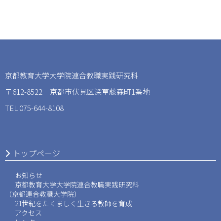
JR奈良線「JR藤森」駅下車徒歩3分
京阪本線「墨染」駅下車徒歩10分
京都教育大学大学院連合教職実践研究科
〒612-8522 京都市伏見区深草藤森町1番地
TEL 075-644-8108
トップページ
お知らせ
京都教育大学大学院
連合教職実践研究科
（京都連合教職大学院）
21世紀をたくましく生きる
教師を育成
アクセス