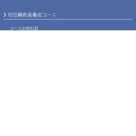
初任期教員養成コース
コース必修科目
担当教員
在学生の声
中核教員・リーダー教員養成コース
コース必修科目
担当教員
在学生の声
進路・就職支援
進路状況
就職支援