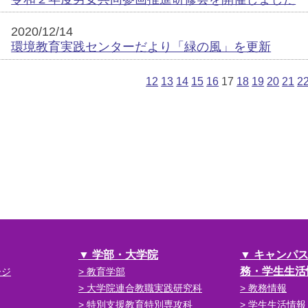
2020/12/14
環境教育実践センターだより「緑の風」を更新
12
13
14
15
16
17
18
19
20
21
2
学部・大学院
キャンパ
務・学生生活
ージ
教育学部
大学院連合教職実践研究科
教務情報
特別支援教育特別専攻科
学生生活情報