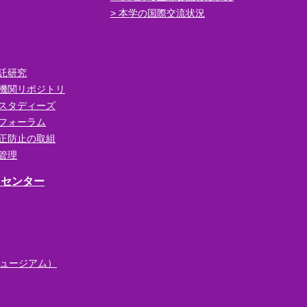
本学の国際交流状況
託研究
機関リポジトリ
スタディーズ
フォーラム
正防止の取組
管理
・センター
ュージアム）