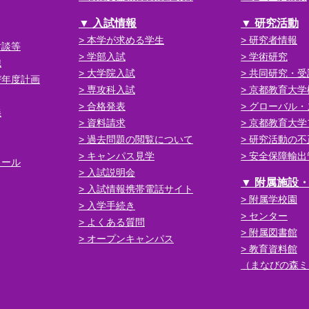
入試情報
研究活動
本学が求める学生
研究者情報
対談等
学部入試
学術研究
織
大学院入試
共同研究・受
び年度計画
専攻科入試
京都教育大学
合格発表
グローバル・
義
資料請求
京都教育大学
過去問題の閲覧について
研究活動の不
キャンパス見学
安全保障輸出
ュール
入試説明会
附属施設
入試情報携帯電話サイト
附属学校園
入学手続き
センター
よくある質問
附属図書館
オープンキャンパス
教育資料館
（まなびの森ミ