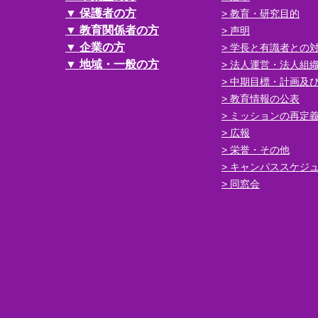
保護者の方
教育・研究目的
教育関係者の方
声明
企業の方
学長と有識者との
地域・一般の方
法人運営・法人組
中期目標・計画及
教育情報の公表
ミッションの再定
広報
栄誉・その他
キャンパススケジ
同窓会